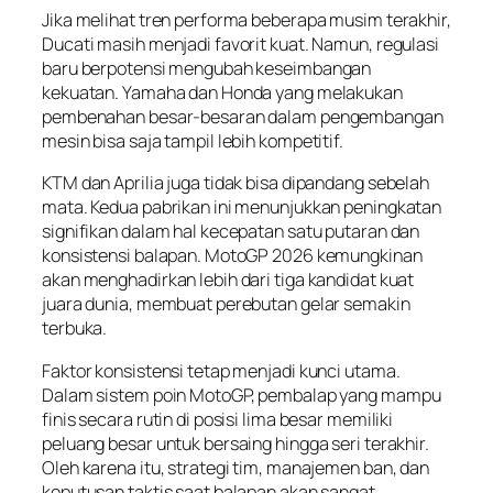
Jika melihat tren performa beberapa musim terakhir,
Ducati masih menjadi favorit kuat. Namun, regulasi
baru berpotensi mengubah keseimbangan
kekuatan. Yamaha dan Honda yang melakukan
pembenahan besar-besaran dalam pengembangan
mesin bisa saja tampil lebih kompetitif.
KTM dan Aprilia juga tidak bisa dipandang sebelah
mata. Kedua pabrikan ini menunjukkan peningkatan
signifikan dalam hal kecepatan satu putaran dan
konsistensi balapan. MotoGP 2026 kemungkinan
akan menghadirkan lebih dari tiga kandidat kuat
juara dunia, membuat perebutan gelar semakin
terbuka.
Faktor konsistensi tetap menjadi kunci utama.
Dalam sistem poin MotoGP, pembalap yang mampu
finis secara rutin di posisi lima besar memiliki
peluang besar untuk bersaing hingga seri terakhir.
Oleh karena itu, strategi tim, manajemen ban, dan
keputusan taktis saat balapan akan sangat