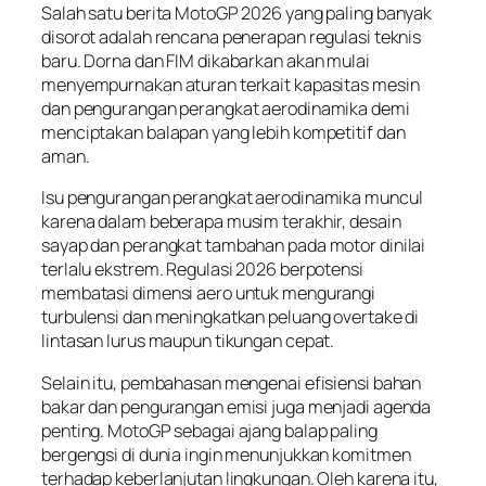
Salah satu berita MotoGP 2026 yang paling banyak
disorot adalah rencana penerapan regulasi teknis
baru. Dorna dan FIM dikabarkan akan mulai
menyempurnakan aturan terkait kapasitas mesin
dan pengurangan perangkat aerodinamika demi
menciptakan balapan yang lebih kompetitif dan
aman.
Isu pengurangan perangkat aerodinamika muncul
karena dalam beberapa musim terakhir, desain
sayap dan perangkat tambahan pada motor dinilai
terlalu ekstrem. Regulasi 2026 berpotensi
membatasi dimensi aero untuk mengurangi
turbulensi dan meningkatkan peluang overtake di
lintasan lurus maupun tikungan cepat.
Selain itu, pembahasan mengenai efisiensi bahan
bakar dan pengurangan emisi juga menjadi agenda
penting. MotoGP sebagai ajang balap paling
bergengsi di dunia ingin menunjukkan komitmen
terhadap keberlanjutan lingkungan. Oleh karena itu,