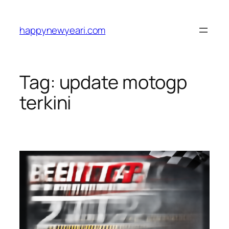
Skip
to
happynewyeari.com
content
Tag:
update motogp
terkini