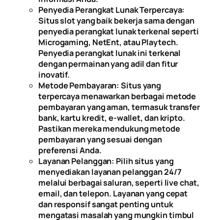
Penyedia Perangkat Lunak Terpercaya:
Situs slot yang baik bekerja sama dengan
penyedia perangkat lunak terkenal seperti
Microgaming, NetEnt, atau Playtech.
Penyedia perangkat lunak ini terkenal
dengan permainan yang adil dan fitur
inovatif.
Metode Pembayaran:
Situs yang
terpercaya menawarkan berbagai metode
pembayaran yang aman, termasuk transfer
bank, kartu kredit, e-wallet, dan kripto.
Pastikan mereka mendukung metode
pembayaran yang sesuai dengan
preferensi Anda.
Layanan Pelanggan:
Pilih situs yang
menyediakan layanan pelanggan 24/7
melalui berbagai saluran, seperti live chat,
email, dan telepon. Layanan yang cepat
dan responsif sangat penting untuk
mengatasi masalah yang mungkin timbul