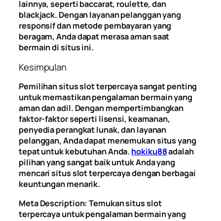
lainnya, seperti baccarat, roulette, dan
blackjack. Dengan layanan pelanggan yang
responsif dan metode pembayaran yang
beragam, Anda dapat merasa aman saat
bermain di situs ini.
Kesimpulan
Pemilihan situs slot terpercaya sangat penting
untuk memastikan pengalaman bermain yang
aman dan adil. Dengan mempertimbangkan
faktor-faktor seperti lisensi, keamanan,
penyedia perangkat lunak, dan layanan
pelanggan, Anda dapat menemukan situs yang
tepat untuk kebutuhan Anda.
hokiku88
adalah
pilihan yang sangat baik untuk Anda yang
mencari situs slot terpercaya dengan berbagai
keuntungan menarik.
Meta Description:
Temukan situs slot
terpercaya untuk pengalaman bermain yang