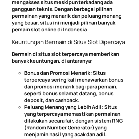
mengakses situs meskipun terkadang ada
gangguan teknis. Dengan berbagai pilihan
permainan yang menarik dan peluang menang
yang besar, situs ini menjadi pilihan banyak
pemain slot online di Indonesia.
Keuntungan Bermain di Situs Slot Dipercaya
Bermain di situs slot terpercaya memberikan
banyak keuntungan, di antaranya:
Bonus dan Promosi Menarik
: Situs
terpercaya sering kali menawarkan bonus
dan promosi menarik bagi para pemain,
seperti bonus selamat datang, bonus
deposit, dan cashback.
Peluang Menang yang Lebih Adil
: Situs
yang terpercaya memastikan permainan
dilakukan secara fair, dengan sistem RNG
(Random Number Generator) yang
menjamin hasil yang acak dan adil.