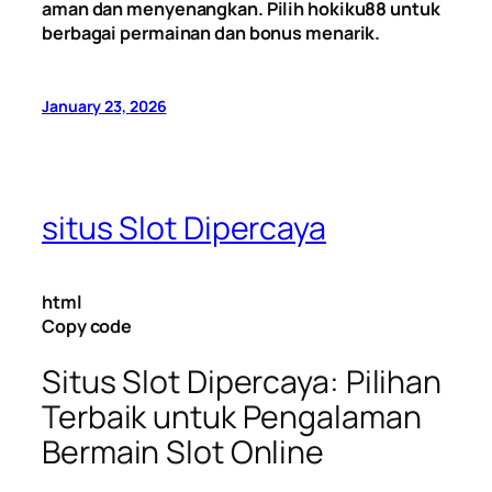
aman dan menyenangkan. Pilih hokiku88 untuk
berbagai permainan dan bonus menarik.
January 23, 2026
situs Slot Dipercaya
html
Copy code
Situs Slot Dipercaya: Pilihan
Terbaik untuk Pengalaman
Bermain Slot Online