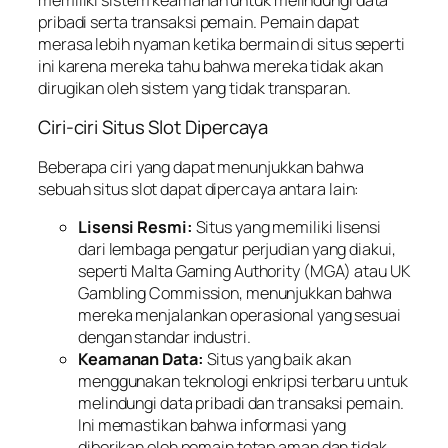
pribadi serta transaksi pemain. Pemain dapat
merasa lebih nyaman ketika bermain di situs seperti
ini karena mereka tahu bahwa mereka tidak akan
dirugikan oleh sistem yang tidak transparan.
Ciri-ciri Situs Slot Dipercaya
Beberapa ciri yang dapat menunjukkan bahwa
sebuah situs slot dapat dipercaya antara lain:
Lisensi Resmi:
Situs yang memiliki lisensi
dari lembaga pengatur perjudian yang diakui,
seperti Malta Gaming Authority (MGA) atau UK
Gambling Commission, menunjukkan bahwa
mereka menjalankan operasional yang sesuai
dengan standar industri.
Keamanan Data:
Situs yang baik akan
menggunakan teknologi enkripsi terbaru untuk
melindungi data pribadi dan transaksi pemain.
Ini memastikan bahwa informasi yang
diberikan oleh pemain tetap aman dan tidak