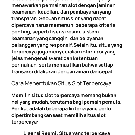
menawarkan permainan slot dengan jaminan
keamanan, keadilan, dan pembayaran yang
transparan. Sebuah situs slot yang dapat
dipercaya harus memenuhi beberapa kriteria
penting, seperti lisensi resmi, sistem
keamanan yang canggih, dan pelayanan
pelanggan yang responsif. Selain itu, situs yang
terpercaya juga menyediakan informasi yang
jelas mengenai syarat dan ketentuan
permainan, serta memastikan bahwa setiap
transaksi dilakukan dengan aman dan cepat.
Cara Menentukan Situs Slot Terpercaya
Memilih situs slot terpercaya memang bukan
hal yang mudah, terutama bagi pemain pemula.
Berikut adalah beberapa kriteria yang perlu
dipertimbangkan saat memilih situs slot
terpercaya:
Lisensi Resmi
: Situs yang terpercaya