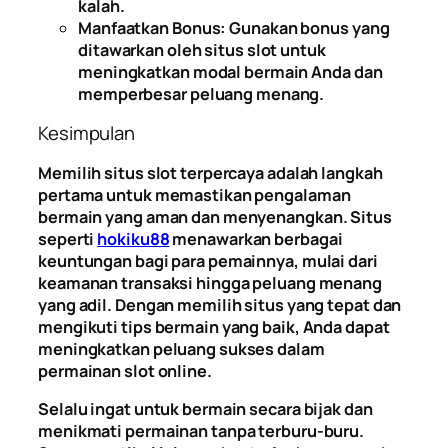
kalah.
Manfaatkan Bonus
: Gunakan bonus yang
ditawarkan oleh situs slot untuk
meningkatkan modal bermain Anda dan
memperbesar peluang menang.
Kesimpulan
Memilih situs slot terpercaya adalah langkah
pertama untuk memastikan pengalaman
bermain yang aman dan menyenangkan. Situs
seperti
hokiku88
menawarkan berbagai
keuntungan bagi para pemainnya, mulai dari
keamanan transaksi hingga peluang menang
yang adil. Dengan memilih situs yang tepat dan
mengikuti tips bermain yang baik, Anda dapat
meningkatkan peluang sukses dalam
permainan slot online.
Selalu ingat untuk bermain secara bijak dan
menikmati permainan tanpa terburu-buru.