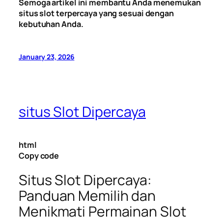
Semoga artikel ini membantu Anda menemukan
situs slot terpercaya yang sesuai dengan
kebutuhan Anda.
January 23, 2026
situs Slot Dipercaya
html
Copy code
Situs Slot Dipercaya:
Panduan Memilih dan
Menikmati Permainan Slot