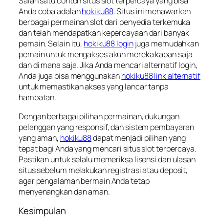
Salah satu contoh situs slot terpercaya yang bisa
Anda coba adalah
hokiku88
. Situs ini menawarkan
berbagai permainan slot dari penyedia terkemuka
dan telah mendapatkan kepercayaan dari banyak
pemain. Selain itu,
hokiku88 login
juga memudahkan
pemain untuk mengakses akun mereka kapan saja
dan di mana saja. Jika Anda mencari alternatif login,
Anda juga bisa menggunakan
hokiku88 link alternatif
untuk memastikan akses yang lancar tanpa
hambatan.
Dengan berbagai pilihan permainan, dukungan
pelanggan yang responsif, dan sistem pembayaran
yang aman,
hokiku88
dapat menjadi pilihan yang
tepat bagi Anda yang mencari situs slot terpercaya.
Pastikan untuk selalu memeriksa lisensi dan ulasan
situs sebelum melakukan registrasi atau deposit,
agar pengalaman bermain Anda tetap
menyenangkan dan aman.
Kesimpulan