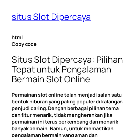
situs Slot Dipercaya
html
Copy code
Situs Slot Dipercaya: Pilihan
Tepat untuk Pengalaman
Bermain Slot Online
Permainan slot online telah menjadi salah satu
bentuk hiburan yang paling populer di kalangan
penjudi daring. Dengan berbagai pilihan tema
dan fitur menarik, tidak mengherankan jika
permainan ini terus berkembang dan menarik
banyak pemain. Namun, untuk memastikan
pengalaman bermain yang aman dan