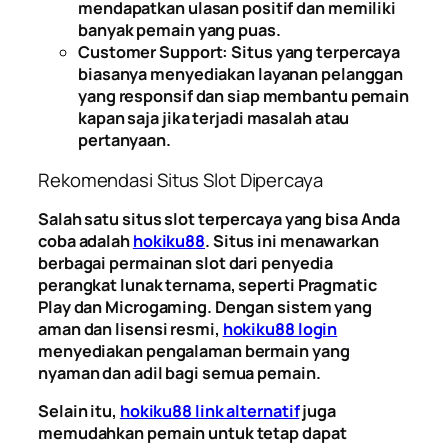
mendapatkan ulasan positif dan memiliki
banyak pemain yang puas.
Customer Support
: Situs yang terpercaya
biasanya menyediakan layanan pelanggan
yang responsif dan siap membantu pemain
kapan saja jika terjadi masalah atau
pertanyaan.
Rekomendasi Situs Slot Dipercaya
Salah satu situs slot terpercaya yang bisa Anda
coba adalah
hokiku88
. Situs ini menawarkan
berbagai permainan slot dari penyedia
perangkat lunak ternama, seperti Pragmatic
Play dan Microgaming. Dengan sistem yang
aman dan lisensi resmi,
hokiku88 login
menyediakan pengalaman bermain yang
nyaman dan adil bagi semua pemain.
Selain itu,
hokiku88 link alternatif
juga
memudahkan pemain untuk tetap dapat