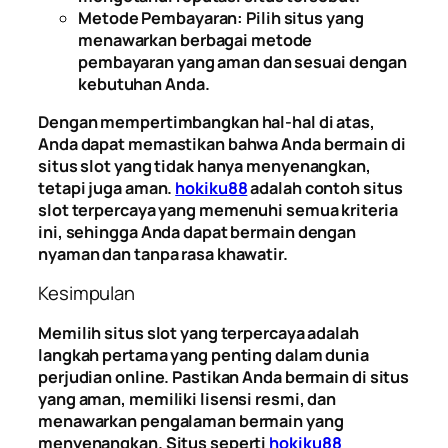
Metode Pembayaran:
Pilih situs yang
menawarkan berbagai metode
pembayaran yang aman dan sesuai dengan
kebutuhan Anda.
Dengan mempertimbangkan hal-hal di atas,
Anda dapat memastikan bahwa Anda bermain di
situs slot yang tidak hanya menyenangkan,
tetapi juga aman.
hokiku88
adalah contoh situs
slot terpercaya yang memenuhi semua kriteria
ini, sehingga Anda dapat bermain dengan
nyaman dan tanpa rasa khawatir.
Kesimpulan
Memilih situs slot yang terpercaya adalah
langkah pertama yang penting dalam dunia
perjudian online. Pastikan Anda bermain di situs
yang aman, memiliki lisensi resmi, dan
menawarkan pengalaman bermain yang
menyenangkan. Situs seperti
hokiku88