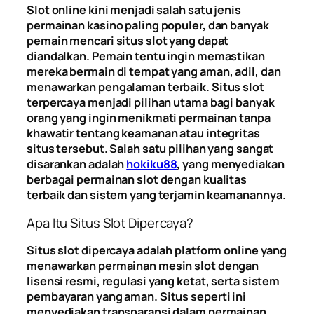
Slot online kini menjadi salah satu jenis
permainan kasino paling populer, dan banyak
pemain mencari situs slot yang dapat
diandalkan. Pemain tentu ingin memastikan
mereka bermain di tempat yang aman, adil, dan
menawarkan pengalaman terbaik. Situs slot
terpercaya menjadi pilihan utama bagi banyak
orang yang ingin menikmati permainan tanpa
khawatir tentang keamanan atau integritas
situs tersebut. Salah satu pilihan yang sangat
disarankan adalah
hokiku88
, yang menyediakan
berbagai permainan slot dengan kualitas
terbaik dan sistem yang terjamin keamanannya.
Apa Itu Situs Slot Dipercaya?
Situs slot dipercaya adalah platform online yang
menawarkan permainan mesin slot dengan
lisensi resmi, regulasi yang ketat, serta sistem
pembayaran yang aman. Situs seperti ini
menyediakan transparansi dalam permainan