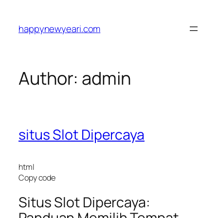
Skip
to
happynewyeari.com
content
Author:
admin
situs Slot Dipercaya
html
Copy code
Situs Slot Dipercaya:
Panduan Memilih Tempat