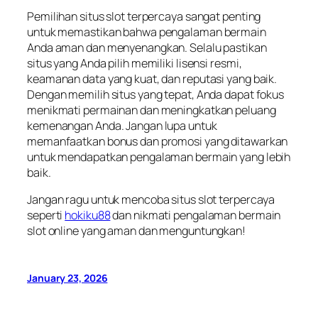
Pemilihan situs slot terpercaya sangat penting
untuk memastikan bahwa pengalaman bermain
Anda aman dan menyenangkan. Selalu pastikan
situs yang Anda pilih memiliki lisensi resmi,
keamanan data yang kuat, dan reputasi yang baik.
Dengan memilih situs yang tepat, Anda dapat fokus
menikmati permainan dan meningkatkan peluang
kemenangan Anda. Jangan lupa untuk
memanfaatkan bonus dan promosi yang ditawarkan
untuk mendapatkan pengalaman bermain yang lebih
baik.
Jangan ragu untuk mencoba situs slot terpercaya
seperti
hokiku88
dan nikmati pengalaman bermain
slot online yang aman dan menguntungkan!
January 23, 2026