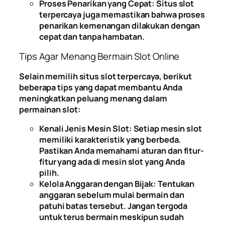
Proses Penarikan yang Cepat
: Situs slot
terpercaya juga memastikan bahwa proses
penarikan kemenangan dilakukan dengan
cepat dan tanpa hambatan.
Tips Agar Menang Bermain Slot Online
Selain memilih situs slot terpercaya, berikut
beberapa tips yang dapat membantu Anda
meningkatkan peluang menang dalam
permainan slot:
Kenali Jenis Mesin Slot
: Setiap mesin slot
memiliki karakteristik yang berbeda.
Pastikan Anda memahami aturan dan fitur-
fitur yang ada di mesin slot yang Anda
pilih.
Kelola Anggaran dengan Bijak
: Tentukan
anggaran sebelum mulai bermain dan
patuhi batas tersebut. Jangan tergoda
untuk terus bermain meskipun sudah