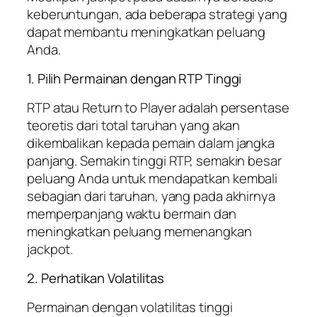
keberuntungan, ada beberapa strategi yang
dapat membantu meningkatkan peluang
Anda.
1. Pilih Permainan dengan RTP Tinggi
RTP atau Return to Player adalah persentase
teoretis dari total taruhan yang akan
dikembalikan kepada pemain dalam jangka
panjang. Semakin tinggi RTP, semakin besar
peluang Anda untuk mendapatkan kembali
sebagian dari taruhan, yang pada akhirnya
memperpanjang waktu bermain dan
meningkatkan peluang memenangkan
jackpot.
2. Perhatikan Volatilitas
Permainan dengan volatilitas tinggi