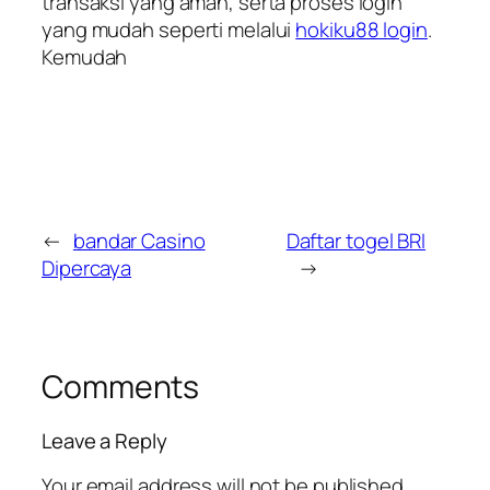
transaksi yang aman, serta proses login
yang mudah seperti melalui
hokiku88 login
.
Kemudah
←
bandar Casino
Daftar togel BRI
Dipercaya
→
Comments
Leave a Reply
Your email address will not be published.