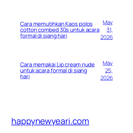
May
Cara memutihkan Kaos polos
31,
cotton combed 30s untuk acara
formal di siang hari
2026
May
Cara memakai Lip cream nude
25,
untuk acara formal di siang
hari
2026
happynewyeari.com