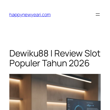
Skip
to
happynewyeari.com
content
Dewiku88 | Review Slot
Populer Tahun 2026