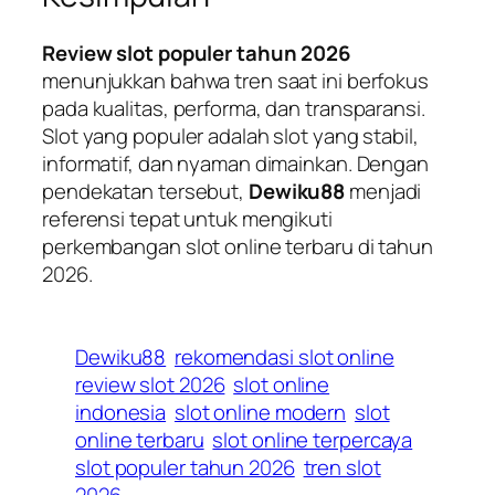
Review slot populer tahun 2026
menunjukkan bahwa tren saat ini berfokus
pada kualitas, performa, dan transparansi.
Slot yang populer adalah slot yang stabil,
informatif, dan nyaman dimainkan. Dengan
pendekatan tersebut,
Dewiku88
menjadi
referensi tepat untuk mengikuti
perkembangan slot online terbaru di tahun
2026.
Dewiku88
rekomendasi slot online
review slot 2026
slot online
indonesia
slot online modern
slot
online terbaru
slot online terpercaya
slot populer tahun 2026
tren slot
2026