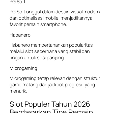
PG Soft
PG Soft unggul dalam desain visual modern
dan optimalisasi mobile, menjadikannya
favorit pemain smartphone.
Habanero
Habanero mempertahankan popularitas
melalui slot sederhana yang stabil dan
ringan untuk sesi panjang.
Microgaming
Microgaming tetap relevan dengan struktur
game matang dan jackpot progresif yang
menarik.
Slot Populer Tahun 2026
Berdasarkan Tipe Pemain