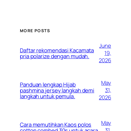
MORE POSTS
June
Daftar rekomendasi Kacamata
19,
pria polarize dengan mudah.
2026
May
Panduan lengkap Hijab
31,
pashmina jersey langkah demi
langkah untuk pemula.
2026
May
Cara memutihkan Kaos polos
31,
cotton combed 30s untuk acara