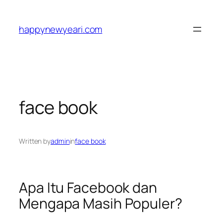
Skip
to
happynewyeari.com
content
face book
Written by
admin
in
face book
Apa Itu Facebook dan
Mengapa Masih Populer?