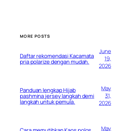
MORE POSTS
June
Daftar rekomendasi Kacamata
19,
pria polarize dengan mudah.
2026
May
Panduan lengkap Hijab
31,
pashmina jersey langkah demi
langkah untuk pemula.
2026
May
Cara memutihkan Kaos polos