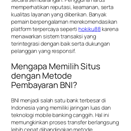
memperhatikan reputasi, keamanan, serta
kualitas layanan yang diberikan. Banyak
pemain berpengalaman merekomendasikan
platform terpercaya seperti
hokiku88
karena
menawarkan sistem transaksi yang
terintegrasi dengan baik serta dukungan
pelanggan yang responsif.
Mengapa Memilih Situs
dengan Metode
Pembayaran BNI?
BNI menjadi salah satu bank terbesar di
Indonesia yang memiliki jaringan luas dan
teknologi mobile banking canggih. Hal ini
memungkinkan proses transfer berlangsung
lebih cepat dibandingkan metode