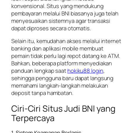
konvensional. Situs yang mendukung
pembayaran melalui BNI biasanya juga telah
menyesuaikan sistemnya agar transaksi
dapat diproses secara otomatis.
Selain itu, kemudahan akses melalui internet
banking dan aplikasi mobile membuat
pemain tidak perlu lagi repot datang ke ATM.
Bahkan, beberapa platform menyediakan
panduan lengkap saat
hokiku88 login
,
sehingga pengguna baru dapat langsung
memahami langkah-langkah melakukan
deposit tanpa hambatan.
Ciri-Ciri Situs Judi BNI yang
Terpercaya
1. Sistem Keamanan Berlapis