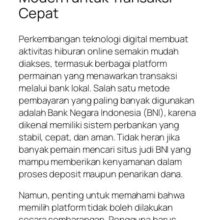
Cepat
Perkembangan teknologi digital membuat
aktivitas hiburan online semakin mudah
diakses, termasuk berbagai platform
permainan yang menawarkan transaksi
melalui bank lokal. Salah satu metode
pembayaran yang paling banyak digunakan
adalah Bank Negara Indonesia (BNI), karena
dikenal memiliki sistem perbankan yang
stabil, cepat, dan aman. Tidak heran jika
banyak pemain mencari situs judi BNI yang
mampu memberikan kenyamanan dalam
proses deposit maupun penarikan dana.
Namun, penting untuk memahami bahwa
memilih platform tidak boleh dilakukan
secara sembarangan. Pengguna harus