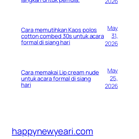
2026
May
Cara memutihkan Kaos polos
31,
cotton combed 30s untuk acara
formal di siang hari
2026
May
Cara memakai Lip cream nude
25,
untuk acara formal di siang
hari
2026
happynewyeari.com