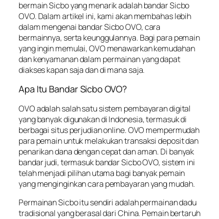
bermain Sicbo yang menarik adalah bandar Sicbo
OVO. Dalam artikel ini, kami akan membahas lebih
dalam mengenai bandar Sicbo OVO, cara
bermainnya, serta keunggulannya. Bagi para pemain
yang ingin memulai, OVO menawarkan kemudahan
dan kenyamanan dalam permainan yang dapat
diakses kapan saja dan di mana saja.
Apa Itu Bandar Sicbo OVO?
OVO adalah salah satu sistem pembayaran digital
yang banyak digunakan di Indonesia, termasuk di
berbagai situs perjudian online. OVO mempermudah
para pemain untuk melakukan transaksi deposit dan
penarikan dana dengan cepat dan aman. Di banyak
bandar judi, termasuk bandar Sicbo OVO, sistem ini
telah menjadi pilihan utama bagi banyak pemain
yang menginginkan cara pembayaran yang mudah.
Permainan Sicbo itu sendiri adalah permainan dadu
tradisional yang berasal dari China. Pemain bertaruh