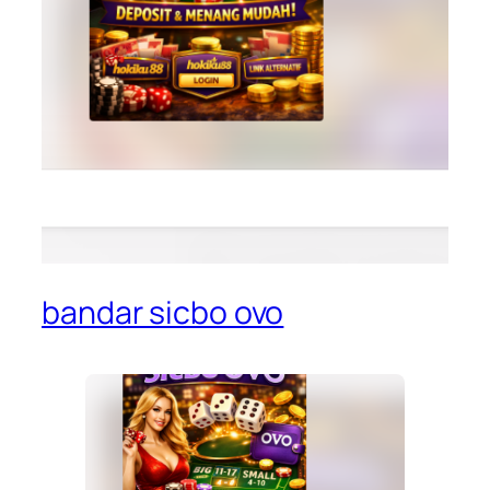
bandar sicbo ovo