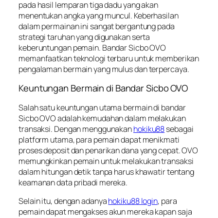
pada hasil lemparan tiga dadu yang akan
menentukan angka yang muncul. Keberhasilan
dalam permainan ini sangat bergantung pada
strategi taruhan yang digunakan serta
keberuntungan pemain. Bandar Sicbo OVO
memanfaatkan teknologi terbaru untuk memberikan
pengalaman bermain yang mulus dan terpercaya.
Keuntungan Bermain di Bandar Sicbo OVO
Salah satu keuntungan utama bermain di bandar
Sicbo OVO adalah kemudahan dalam melakukan
transaksi. Dengan menggunakan
hokiku88
sebagai
platform utama, para pemain dapat menikmati
proses deposit dan penarikan dana yang cepat. OVO
memungkinkan pemain untuk melakukan transaksi
dalam hitungan detik tanpa harus khawatir tentang
keamanan data pribadi mereka.
Selain itu, dengan adanya
hokiku88 login
, para
pemain dapat mengakses akun mereka kapan saja