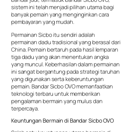
sistem ini telah menjadi pilihan utama bagi
banyak pemain yang menginginkan cara
pembayaran yang mudah.
Permainan Sicbo itu sendiri adalah
permainan dadu tradisional yang berasal dari
China. Pemain bertaruh pada hasil lemparan
tiga dadu yang akan menentukan angka
yang muncul. Keberhasilan dalam permainan
ini sangat bergantung pada strategi taruhan
yang digunakan serta keberuntungan
pemain. Bandar Sicbo OVO memanfaatkan
teknologi terbaru untuk memberikan
pengalaman bermain yang mulus dan
terpercaya.
Keuntungan Bermain di Bandar Sicbo OVO