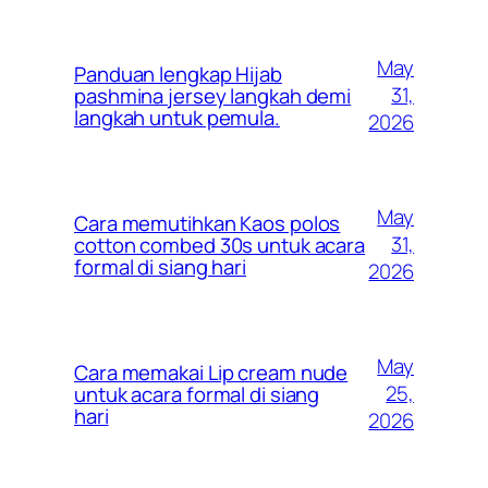
May
Panduan lengkap Hijab
31,
pashmina jersey langkah demi
langkah untuk pemula.
2026
May
Cara memutihkan Kaos polos
31,
cotton combed 30s untuk acara
formal di siang hari
2026
May
Cara memakai Lip cream nude
25,
untuk acara formal di siang
hari
2026