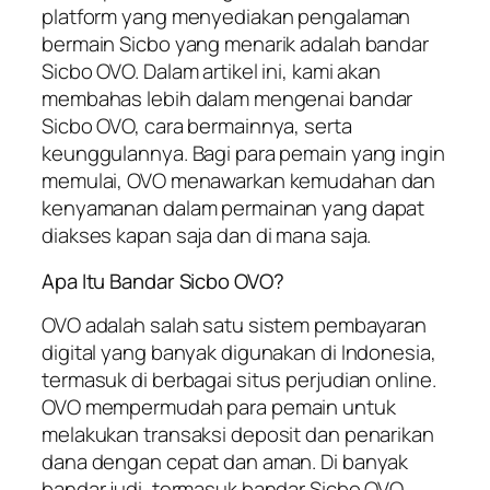
platform yang menyediakan pengalaman
bermain Sicbo yang menarik adalah bandar
Sicbo OVO. Dalam artikel ini, kami akan
membahas lebih dalam mengenai bandar
Sicbo OVO, cara bermainnya, serta
keunggulannya. Bagi para pemain yang ingin
memulai, OVO menawarkan kemudahan dan
kenyamanan dalam permainan yang dapat
diakses kapan saja dan di mana saja.
Apa Itu Bandar Sicbo OVO?
OVO adalah salah satu sistem pembayaran
digital yang banyak digunakan di Indonesia,
termasuk di berbagai situs perjudian online.
OVO mempermudah para pemain untuk
melakukan transaksi deposit dan penarikan
dana dengan cepat dan aman. Di banyak
bandar judi, termasuk bandar Sicbo OVO,