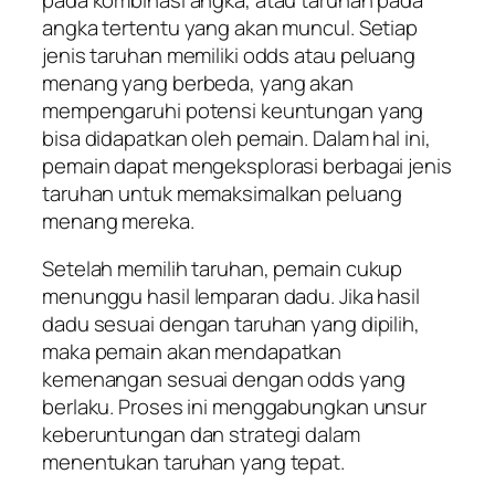
angka tertentu yang akan muncul. Setiap
jenis taruhan memiliki odds atau peluang
menang yang berbeda, yang akan
mempengaruhi potensi keuntungan yang
bisa didapatkan oleh pemain. Dalam hal ini,
pemain dapat mengeksplorasi berbagai jenis
taruhan untuk memaksimalkan peluang
menang mereka.
Setelah memilih taruhan, pemain cukup
menunggu hasil lemparan dadu. Jika hasil
dadu sesuai dengan taruhan yang dipilih,
maka pemain akan mendapatkan
kemenangan sesuai dengan odds yang
berlaku. Proses ini menggabungkan unsur
keberuntungan dan strategi dalam
menentukan taruhan yang tepat.