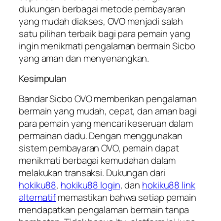
dukungan berbagai metode pembayaran
yang mudah diakses, OVO menjadi salah
satu pilihan terbaik bagi para pemain yang
ingin menikmati pengalaman bermain Sicbo
yang aman dan menyenangkan.
Kesimpulan
Bandar Sicbo OVO memberikan pengalaman
bermain yang mudah, cepat, dan aman bagi
para pemain yang mencari keseruan dalam
permainan dadu. Dengan menggunakan
sistem pembayaran OVO, pemain dapat
menikmati berbagai kemudahan dalam
melakukan transaksi. Dukungan dari
hokiku88
,
hokiku88 login
, dan
hokiku88 link
alternatif
memastikan bahwa setiap pemain
mendapatkan pengalaman bermain tanpa