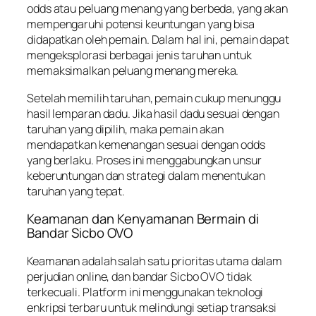
odds atau peluang menang yang berbeda, yang akan
mempengaruhi potensi keuntungan yang bisa
didapatkan oleh pemain. Dalam hal ini, pemain dapat
mengeksplorasi berbagai jenis taruhan untuk
memaksimalkan peluang menang mereka.
Setelah memilih taruhan, pemain cukup menunggu
hasil lemparan dadu. Jika hasil dadu sesuai dengan
taruhan yang dipilih, maka pemain akan
mendapatkan kemenangan sesuai dengan odds
yang berlaku. Proses ini menggabungkan unsur
keberuntungan dan strategi dalam menentukan
taruhan yang tepat.
Keamanan dan Kenyamanan Bermain di
Bandar Sicbo OVO
Keamanan adalah salah satu prioritas utama dalam
perjudian online, dan bandar Sicbo OVO tidak
terkecuali. Platform ini menggunakan teknologi
enkripsi terbaru untuk melindungi setiap transaksi