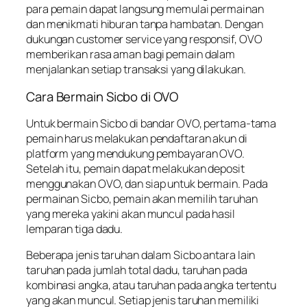
para pemain dapat langsung memulai permainan
dan menikmati hiburan tanpa hambatan. Dengan
dukungan customer service yang responsif, OVO
memberikan rasa aman bagi pemain dalam
menjalankan setiap transaksi yang dilakukan.
Cara Bermain Sicbo di OVO
Untuk bermain Sicbo di bandar OVO, pertama-tama
pemain harus melakukan pendaftaran akun di
platform yang mendukung pembayaran OVO.
Setelah itu, pemain dapat melakukan deposit
menggunakan OVO, dan siap untuk bermain. Pada
permainan Sicbo, pemain akan memilih taruhan
yang mereka yakini akan muncul pada hasil
lemparan tiga dadu.
Beberapa jenis taruhan dalam Sicbo antara lain
taruhan pada jumlah total dadu, taruhan pada
kombinasi angka, atau taruhan pada angka tertentu
yang akan muncul. Setiap jenis taruhan memiliki