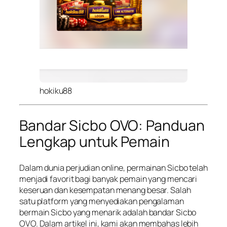
hokiku88
Bandar Sicbo OVO: Panduan
Lengkap untuk Pemain
Dalam dunia perjudian online, permainan Sicbo telah
menjadi favorit bagi banyak pemain yang mencari
keseruan dan kesempatan menang besar. Salah
satu platform yang menyediakan pengalaman
bermain Sicbo yang menarik adalah bandar Sicbo
OVO. Dalam artikel ini, kami akan membahas lebih