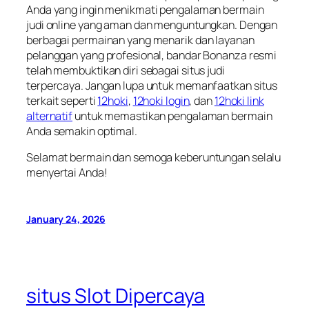
Anda yang ingin menikmati pengalaman bermain
judi online yang aman dan menguntungkan. Dengan
berbagai permainan yang menarik dan layanan
pelanggan yang profesional, bandar Bonanza resmi
telah membuktikan diri sebagai situs judi
terpercaya. Jangan lupa untuk memanfaatkan situs
terkait seperti
12hoki
,
12hoki login
, dan
12hoki link
alternatif
untuk memastikan pengalaman bermain
Anda semakin optimal.
Selamat bermain dan semoga keberuntungan selalu
menyertai Anda!
January 24, 2026
situs Slot Dipercaya