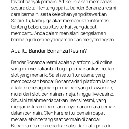
favorit banyak pemain. Artikel ini akan membahas
secara detail tentang apa itu bandar Bonanza resmi,
cara bermain, serta kelebihan yang ditawarkan.
Selain itu, kami juga akan memberikan informasi
tentang beberapa situs terkait yang dapat
membantu Anda dalam menjalani pengalaman
bermain judi online yang aman dan menyenangkan.
Apa Itu Bandar Bonanza Resmi?
Bandar Bonanza resmi adalah platform judi online
yang menyediakan berbagai permainan kasino dan
slot yang menarik. Salah satu fitur utama yang
membedakan bandar Bonanza dari platform lainnya
adalah keberagaman permainan yang ditawarkan,
mulai dari slot, permainan meja, hingga live casino.
Situs ini telah mendapatkan lisensi resmi, yang
menjamin keamanan dan kenyamanan para pemain
dalam bermain. Oleh karena itu, pemain dapat
merasa lebih tenang saat bermain di bandar
Bonanza resmi karena transaksi dan data pribadi