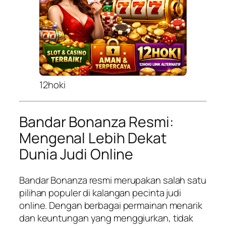
12hoki
Bandar Bonanza Resmi:
Mengenal Lebih Dekat
Dunia Judi Online
Bandar Bonanza resmi merupakan salah satu
pilihan populer di kalangan pecinta judi
online. Dengan berbagai permainan menarik
dan keuntungan yang menggiurkan, tidak