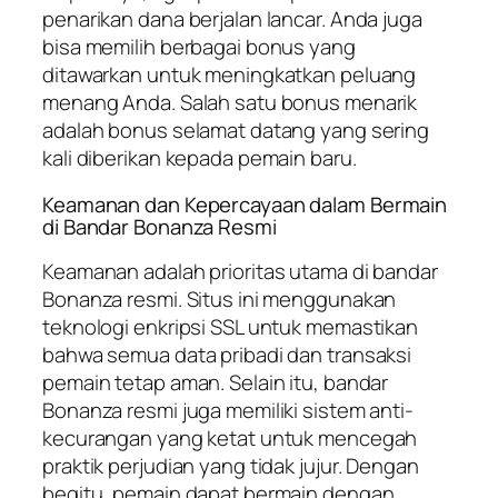
penarikan dana berjalan lancar. Anda juga
bisa memilih berbagai bonus yang
ditawarkan untuk meningkatkan peluang
menang Anda. Salah satu bonus menarik
adalah bonus selamat datang yang sering
kali diberikan kepada pemain baru.
Keamanan dan Kepercayaan dalam Bermain
di Bandar Bonanza Resmi
Keamanan adalah prioritas utama di bandar
Bonanza resmi. Situs ini menggunakan
teknologi enkripsi SSL untuk memastikan
bahwa semua data pribadi dan transaksi
pemain tetap aman. Selain itu, bandar
Bonanza resmi juga memiliki sistem anti-
kecurangan yang ketat untuk mencegah
praktik perjudian yang tidak jujur. Dengan
begitu, pemain dapat bermain dengan