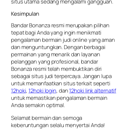
situs utama sedang mengalami gangguan.
Kesimpulan
Bandar Bonanza resmi merupakan pilihan
tepat bagi Anda yang ingin menikmati
pengalaman bermain judi online yang aman
dan menguntungkan. Dengan berbagai
permainan yang menarik dan layanan
pelanggan yang profesional, bandar
Bonanza resmi telah membuktikan diri
sebagai situs judi terpercaya. Jangan lupa
untuk memanfaatkan situs terkait seperti
12hoki
,
12hoki login
, dan
12hoki link alternatif
untuk memastikan pengalaman bermain
Anda semakin optimal.
Selamat bermain dan semoga
keberuntungan selalu menyertai Anda!