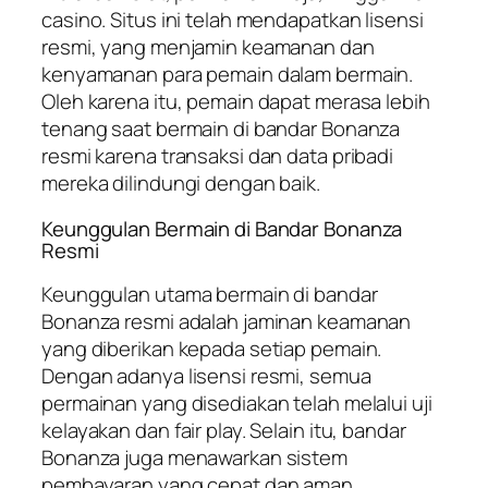
casino. Situs ini telah mendapatkan lisensi
resmi, yang menjamin keamanan dan
kenyamanan para pemain dalam bermain.
Oleh karena itu, pemain dapat merasa lebih
tenang saat bermain di bandar Bonanza
resmi karena transaksi dan data pribadi
mereka dilindungi dengan baik.
Keunggulan Bermain di Bandar Bonanza
Resmi
Keunggulan utama bermain di bandar
Bonanza resmi adalah jaminan keamanan
yang diberikan kepada setiap pemain.
Dengan adanya lisensi resmi, semua
permainan yang disediakan telah melalui uji
kelayakan dan fair play. Selain itu, bandar
Bonanza juga menawarkan sistem
pembayaran yang cepat dan aman,