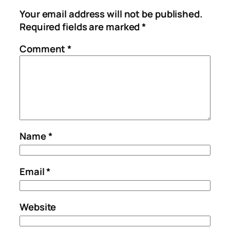
Your email address will not be published.
Required fields are marked
*
Comment
*
Name
*
Email
*
Website