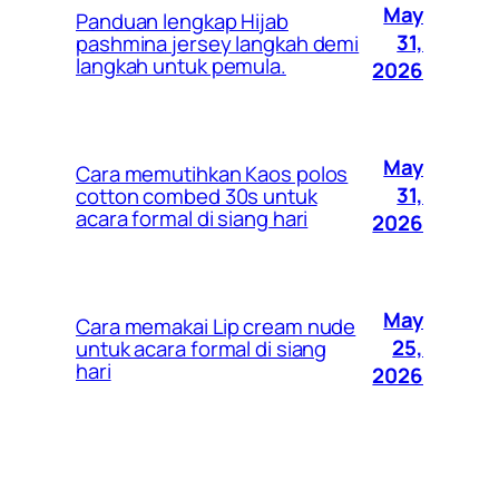
May
Panduan lengkap Hijab
31,
pashmina jersey langkah demi
langkah untuk pemula.
2026
May
Cara memutihkan Kaos polos
31,
cotton combed 30s untuk
acara formal di siang hari
2026
May
Cara memakai Lip cream nude
25,
untuk acara formal di siang
hari
2026