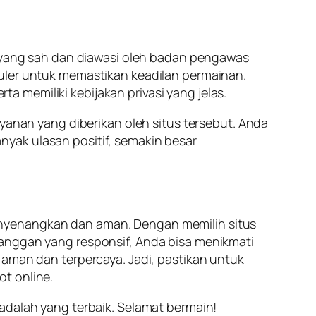
si yang sah dan diawasi oleh badan pengawas
guler untuk memastikan keadilan permainan.
 memiliki kebijakan privasi yang jelas.
ayanan yang diberikan oleh situs tersebut. Anda
yak ulasan positif, semakin besar
enyenangkan dan aman. Dengan memilih situs
langgan yang responsif, Anda bisa menikmati
i aman dan terpercaya. Jadi, pastikan untuk
t online.
adalah yang terbaik. Selamat bermain!