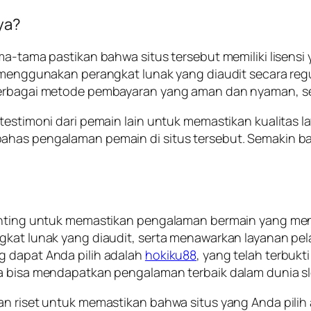
ya?
ama-tama pastikan bahwa situs tersebut memiliki lisen
ut menggunakan perangkat lunak yang diaudit secara re
erbagai metode pembayaran yang aman dan nyaman, serta
testimoni dari pemain lain untuk memastikan kualitas l
ahas pengalaman pemain di situs tersebut. Semakin ban
 penting untuk memastikan pengalaman bermain yang m
ngkat lunak yang diaudit, serta menawarkan layanan pe
g dapat Anda pilih adalah
hokiku88
, yang telah terbukt
a bisa mendapatkan pengalaman terbaik dalam dunia slo
an riset untuk memastikan bahwa situs yang Anda pilih 