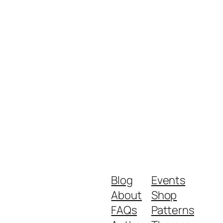
Blog
Events
About
Shop
FAQs
Patterns