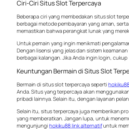
Ciri-Ciri Situs Slot Terpercaya
Beberapa ciri yang membedakan situs slot terper
berbagai metode pembayaran yang aman, serta m
memastikan bahwa perangkat lunak yang mereka 
Untuk pemain yang ingin menikmati pengalam
Dengan lisensi yang jelas dan sistem keamanan 
berbagai kalangan. Jika Anda ingin login, cukup 
Keuntungan Bermain di Situs Slot Terp
Bermain di situs slot terpercaya seperti
hokiku8
Anda. Situs yang terpercaya akan menggunakan t
pribadi lainnya. Selain itu, dengan layanan pe
Selain itu, situs terpercaya juga memberikan p
yang memberatkan. Jangan lupa, untuk menemuka
mengunjungi
hokiku88 link alternatif
untuk mema