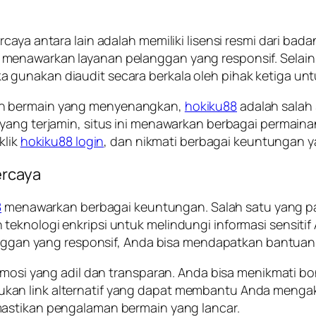
caya antara lain adalah memiliki lisensi resmi dari ba
enawarkan layanan pelanggan yang responsif. Selain i
gunakan diaudit secara berkala oleh pihak ketiga un
an bermain yang menyenangkan,
hokiku88
adalah salah s
yang terjamin, situs ini menawarkan berbagai permainan
klik
hokiku88 login
, dan nikmati berbagai keuntungan y
ercaya
8
menawarkan berbagai keuntungan. Salah satu yang pa
eknologi enkripsi untuk melindungi informasi sensitif
langgan yang responsif, Anda bisa mendapatkan bantuan
romosi yang adil dan transparan. Anda bisa menikmati b
n link alternatif yang dapat membantu Anda mengakses
stikan pengalaman bermain yang lancar.