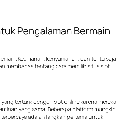
 untuk Pengalaman Bermain
 pemain. Keamanan, kenyamanan, dan tentu saja
kan membahas tentang cara memilih situs slot
ang tertarik dengan slot online karena mereka
jaminan yang sama. Beberapa platform mungkin
ng terpercaya adalah langkah pertama untuk