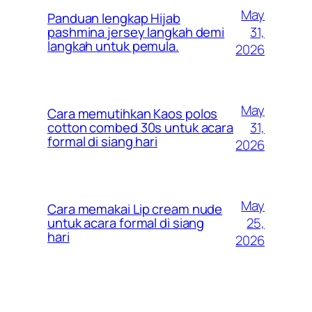
May
Panduan lengkap Hijab
31,
pashmina jersey langkah demi
langkah untuk pemula.
2026
May
Cara memutihkan Kaos polos
31,
cotton combed 30s untuk acara
formal di siang hari
2026
May
Cara memakai Lip cream nude
25,
untuk acara formal di siang
hari
2026