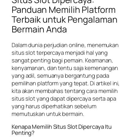
Panduan Memilih Platform
Terbaik untuk Pengalaman
Bermain Anda
Dalam dunia perjudian online, menemukan
situs slot terpercaya menjadi hal yang
sangat penting bagi pemain. Keamanan,
kenyamanan, dan tentu saja kemenangan
yang adil, semuanya bergantung pada
pemilihan platform yang tepat. Di artikel ini,
kita akan membahas tentang cara memilih
situs slot yang dapat dipercaya serta apa
yang harus diperhatikan sebelum
memutuskan untuk bermain.
Kenapa Memilih Situs Slot Dipercaya Itu
Penting?