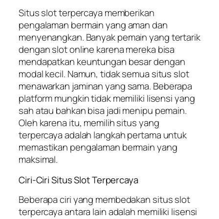
Situs slot terpercaya memberikan
pengalaman bermain yang aman dan
menyenangkan. Banyak pemain yang tertarik
dengan slot online karena mereka bisa
mendapatkan keuntungan besar dengan
modal kecil. Namun, tidak semua situs slot
menawarkan jaminan yang sama. Beberapa
platform mungkin tidak memiliki lisensi yang
sah atau bahkan bisa jadi menipu pemain.
Oleh karena itu, memilih situs yang
terpercaya adalah langkah pertama untuk
memastikan pengalaman bermain yang
maksimal.
Ciri-Ciri Situs Slot Terpercaya
Beberapa ciri yang membedakan situs slot
terpercaya antara lain adalah memiliki lisensi