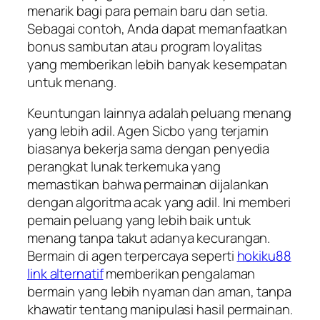
menarik bagi para pemain baru dan setia.
Sebagai contoh, Anda dapat memanfaatkan
bonus sambutan atau program loyalitas
yang memberikan lebih banyak kesempatan
untuk menang.
Keuntungan lainnya adalah peluang menang
yang lebih adil. Agen Sicbo yang terjamin
biasanya bekerja sama dengan penyedia
perangkat lunak terkemuka yang
memastikan bahwa permainan dijalankan
dengan algoritma acak yang adil. Ini memberi
pemain peluang yang lebih baik untuk
menang tanpa takut adanya kecurangan.
Bermain di agen terpercaya seperti
hokiku88
link alternatif
memberikan pengalaman
bermain yang lebih nyaman dan aman, tanpa
khawatir tentang manipulasi hasil permainan.