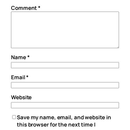
Comment
*
Name
*
Email
*
Website
Save my name, email, and website in
this browser for the next time I