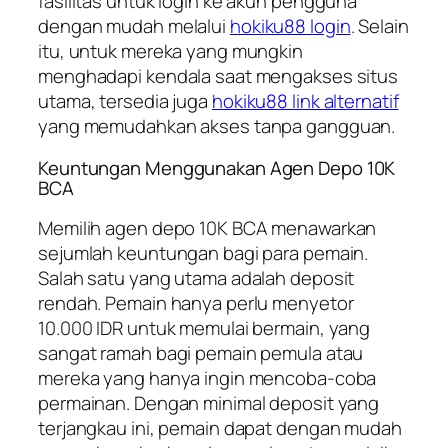
fasilitas untuk login ke akun pengguna
dengan mudah melalui
hokiku88 login
. Selain
itu, untuk mereka yang mungkin
menghadapi kendala saat mengakses situs
utama, tersedia juga
hokiku88 link alternatif
yang memudahkan akses tanpa gangguan.
Keuntungan Menggunakan Agen Depo 10K
BCA
Memilih agen depo 10K BCA menawarkan
sejumlah keuntungan bagi para pemain.
Salah satu yang utama adalah deposit
rendah. Pemain hanya perlu menyetor
10.000 IDR untuk memulai bermain, yang
sangat ramah bagi pemain pemula atau
mereka yang hanya ingin mencoba-coba
permainan. Dengan minimal deposit yang
terjangkau ini, pemain dapat dengan mudah