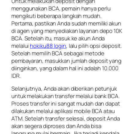
Untuk melakukan deposit dengan
menggunakan BCA, pemain hanya perlu
mengikuti beberapa langkah mudah.
Pertama, pastikan Anda sudah memiliki akun
di agen yang menyediakan layanan depo 10K
BCA. Setelah itu, masuk ke akun Anda
melalui
hokiku88 login
, lalu pilih opsi deposit.
Setelah memilih BCA sebagai metode
pembayaran, masukkan jumlah deposit yang
diinginkan, yang dalam hal ini adalah 10.000
IDR.
Selanjutnya, Anda akan diberikan petunjuk
untuk melakukan transfer melalui bank BCA.
Proses transfer ini sangat mudah dan dapat
dilakukan melalui aplikasi mobile BCA atau
ATM. Setelah transfer selesai, deposit Anda
akan segera diproses dan Anda bisa
langsung mulai bermain. Jika terjadi kendala