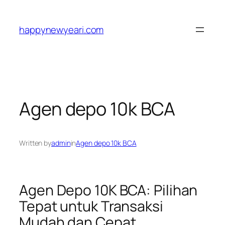
Skip
to
happynewyeari.com
content
Agen depo 10k BCA
Written by
admin
in
Agen depo 10k BCA
Agen Depo 10K BCA: Pilihan
Tepat untuk Transaksi
Mudah dan Cepat