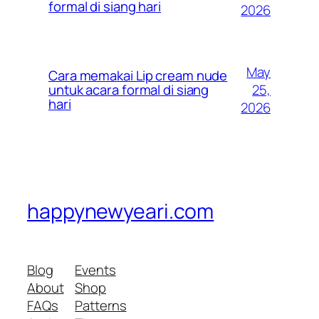
formal di siang hari
2026
May
Cara memakai Lip cream nude
25,
untuk acara formal di siang
hari
2026
happynewyeari.com
Blog
Events
About
Shop
FAQs
Patterns