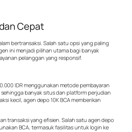
 dan Cepat
m bertransaksi. Salah satu opsi yang paling
en ini menjadi pilihan utama bagi banyak
layanan pelanggan yang responsif.
 10.000 IDR menggunakan metode pembayaran
sehingga banyak situs dan platform perjudian
saksi kecil, agen depo 10K BCA memberikan
 transaksi yang efisien. Salah satu agen depo
nakan BCA, termasuk fasilitas untuk login ke