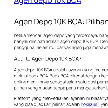
Agen Depo 10K BCA: Piliha
Ketika mencari agen depo yang terpercaya, ban
banyak diminati adalah agen depo 10K BCA. Den
pengguna. Selain itu, banyak agen juga menawa
Apa Itu Agen Depo 10K BCA?
Agen depo 10K BCA adalah layanan yang memu
melalui bank BCA. Bank BCA dikenal dengan ke
online memilihnya sebagai salah satu opsi pem
pilihan yang mudah tanpa perlu mengeluarkan 
Platform yang menyediakan layanan ini biasan
yang bisa dijadikan pilihan adalah
hokiku88
, ya