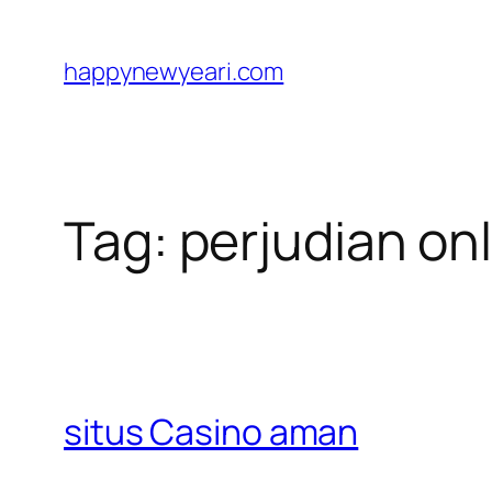
Skip
to
happynewyeari.com
content
Tag:
perjudian on
situs Casino aman