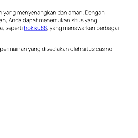
ain yang menyenangkan dan aman. Dengan
inan, Anda dapat menemukan situs yang
a, seperti
hokiku88
, yang menawarkan berbagai
permainan yang disediakan oleh situs casino