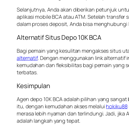
Selanjutnya, Anda akan diberikan petunjuk untu
aplikasi mobile BCA atau ATM. Setelah transfer 
dalam proses deposit, Anda bisa menghubungi l
Alternatif Situs Depo 10K BCA
Bagi pemain yang kesulitan mengakses situs uta
alternatif
. Dengan menggunakan link alternatif 
kemudahan dan fleksibilitas bagi pemain yang 
terbatas.
Kesimpulan
Agen depo 10K BCA adalah pilihan yang sangat 
itu, dengan kemudahan akses melalui
hokiku88
merasa lebih nyaman dan terlindungi. Jadi, ji
adalah langkah yang tepat.