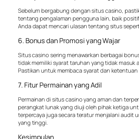
Sebelum bergabung dengan situs casino, pastik
tentang pengalaman pengguna lain, baik positif
Anda dapat mencari ulasan tentang situs seper
6. Bonus dan Promosi yang Wajar
Situs casino sering menawarkan berbagai bonu
tidak memiliki syarat taruhan yang tidak masuk
Pastikan untuk membaca syarat dan ketentuan se
7. Fitur Permainan yang Adil
Permainan di situs casino yang aman dan terpe
perangkat lunak yang diuji oleh pihak ketiga u
terpercaya juga secara teratur menjalani audit
yang tinggi.
Kesimpulan