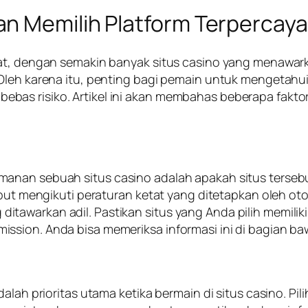
n Memilih Platform Terpercaya
sat, dengan semakin banyak situs casino yang menawar
Oleh karena itu, penting bagi pemain untuk mengetahui
as risiko. Artikel ini akan membahas beberapa faktor
nan sebuah situs casino adalah apakah situs tersebut 
ebut mengikuti peraturan ketat yang ditetapkan oleh ot
warkan adil. Pastikan situs yang Anda pilih memiliki l
ssion. Anda bisa memeriksa informasi ini di bagian b
dalah prioritas utama ketika bermain di situs casino. Pi