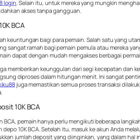
8 login
. Selain itu, untuk mereka yang mungkin mengha
ahkan akses tanpa gangguan.
10K BCA
h keuntungan bagi para pemain. Salah satu yang utam
ang sangat ramah bagi pemain pemula atau mereka ya
emain dapat dengan mudah mengakses berbagai permaina
uga memberikan keunggulan dari segi kecepatan dan ke
ngsung diproses dalam hitungan menit. Ini sangat pent
kiku88
juga memastikan semua proses transaksi dilaku
.
osit 10K BCA
BCA, pemain hanya perlu mengikuti beberapa langkah
n depo 10K BCA. Setelah itu, masuk ke akun Anda melal
an jumlah deposit yang diinginkan, yang dalam hal ini